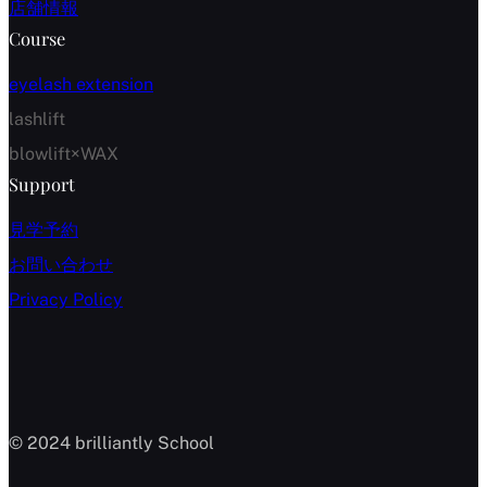
店舗情報
Course
eyelash extension
lashlift
blowlift×WAX
Support
見学予約
お問い合わせ
Privacy Policy
© 2024 brilliantly School