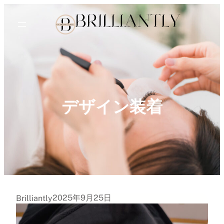
内
容
を
ス
キ
ッ
プ
デザイン装着
2025年9月25日
Brilliantly