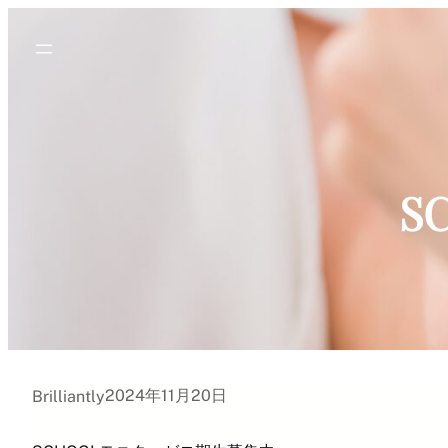
内
容
を
ス
キ
ッ
プ
S
2024年11月20日
Brilliantly